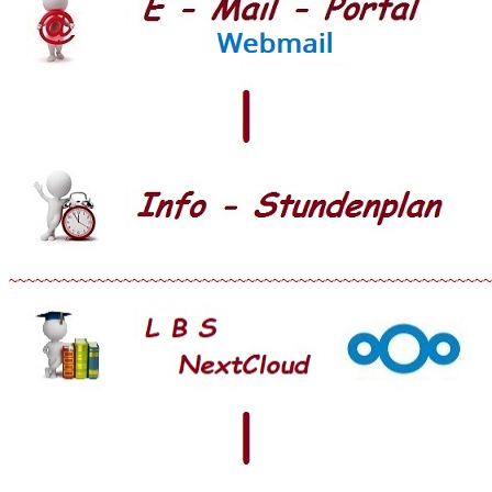
~~~~~~~~~~~~~~~~~~~~~~~~~~~~~~~~~~~~~~~~~~~~~~~~~~~~~~~